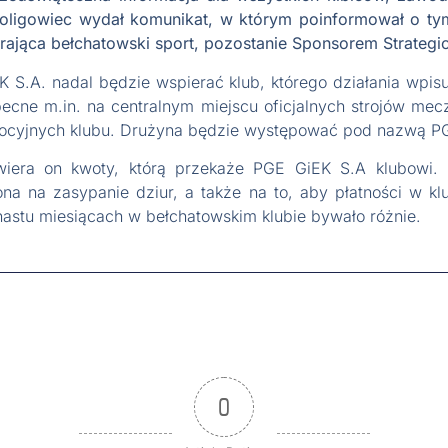
cioligowiec wydał komunikat, w którym poinformował o ty
erająca bełchatowski sport, pozostanie Sponsorem Strateg
.A. nadal będzie wspierać klub, którego działania wpisują
ecne m.in. na centralnym miejscu oficjalnych strojów mec
omocyjnych klubu. Drużyna będzie występować pod nazwą P
awiera on kwoty, którą przekaże PGE GiEK S.A klubowi.
na na zasypanie dziur, a także na to, aby płatności w kl
unastu miesiącach w bełchatowskim klubie bywało różnie.
0