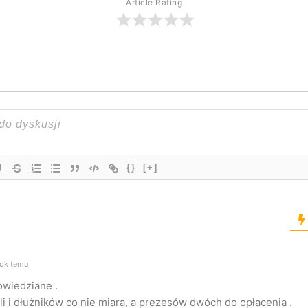
Article Rating
{}
[+]
rok temu
wiedziane .
li i dłużników co nie miara, a prezesów dwóch do opłacenia .