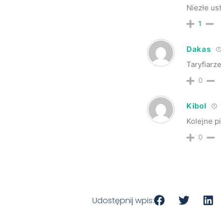
Niezłe us
1
Dakas
Taryfiarz
0
Kibol
Kolejne p
0
Udostępnij wpis: