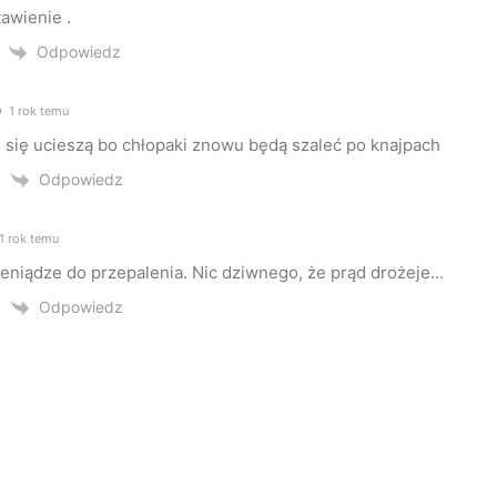
tawienie .
Odpowiedz
1 rok temu
e się ucieszą bo chłopaki znowu będą szaleć po knajpach
Odpowiedz
1 rok temu
ieniądze do przepalenia. Nic dziwnego, że prąd drożeje…
Odpowiedz