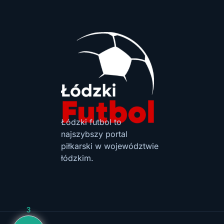
Łódzki futbol to
najszybszy portal
piłkarski w województwie
łódzkim.
3