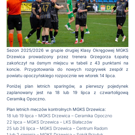
Sezon 2025/2026 w grupie drugiej Klasy Okręgowej MGKS
Drzewica prowadzony przez trenera Grzegorza Łopatę
zakończył na ósmym miejscu w tabeli z 43 punktami na
koncie. Przygotowania do nowych rozgrywek zespół z
powiatu opoczyńskiego rozpocznie we wtorek 14 lipca
.
Poniżej plan letnich sparingów, a pierwszy pojedynek
zaplanowany jest na 18 lub 19 lipca z czwartoligową
Ceramiką Opoczno.
Plan letnich meczów kontrolnych MGKS Drzewica:
18 lub 19 lipca – MGKS Drzewica – Ceramika Opoczno
22 lipca – MGKS Drzewica – LKS Białaczów
25 lub 26 lipca – MGKS Drzewica – Centrum Radom
1 lub 2 sierpnia – MGKS Drzewica – Sokół Przytyk