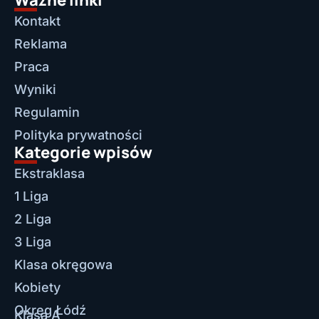
Kontakt
Reklama
Praca
Wyniki
Regulamin
Polityka prywatności
Kategorie wpisów
Ekstraklasa
1 Liga
2 Liga
3 Liga
Klasa okręgowa
Kobiety
Okręg Łódź
Klasa A