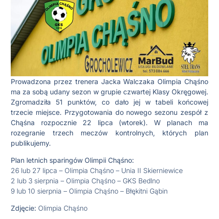
Prowadzona przez trenera Jacka Walczaka Olimpia Chąśno
ma za sobą udany sezon w grupie czwartej Klasy Okręgowej.
Zgromadziła 51 punktów, co dało jej w tabeli końcowej
trzecie miejsce. Przygotowania do nowego sezonu zespół z
Chąśna rozpocznie 22 lipca (wtorek). W planach ma
rozegranie trzech meczów kontrolnych, których plan
publikujemy.
Plan letnich sparingów Olimpii Chąśno:
26 lub 27 lipca – Olimpia Chąśno – Unia II Skierniewice
2 lub 3 sierpnia – Olimpia Chąśno – GKS Bedlno
9 lub 10 sierpnia – Olimpia Chąśno – Błękitni Gąbin
Zdjęcie:
Olimpia Chąśno