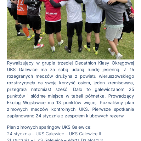
Rywalizujący w grupie trzeciej Decathlon Klasy Okręgowej
UKS Galewice ma za sobą udaną rundę jesienną. Z 15
rozegranych meczów drużyna z powiatu wieruszowskiego
rozstrzygnęła na swoją korzyść osiem, jeden zremisowała,
przegrała natomiast sześć. Dało to galewiczanom 25
punktów i siódme miejsce w tabeli półmetka. Prowadzący
Ekolog Wojsławice ma 13 punktów więcej. Poznaliśmy plan
zimowych meczów kontrolnych UKS. Pierwsze spotkanie
zaplanowano 24 stycznia z zespołem klubowych rezerw.
Plan zimowych sparingów UKS Galewice:
24 stycznia – UKS Galewice – UKS Galewice II
31 stycznia – UKS Galewice – Warta Działoszyn