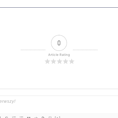
0
Article Rating
{}
[+]