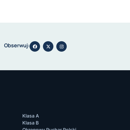
Obserwuj:
Klasa A
Klasa B
Okręgowy Puchar Polski