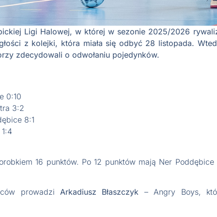
ickiej Ligi Halowej, w której w sezonie 2025/2026 rywal
łości z kolejki, która miała się odbyć 28 listopada. Wted
torzy zdecydowali o odwołaniu pojedynków.
e 0:10
tra 3:2
ębice 8:1
1:4
orobkiem 16 punktów. Po 12 punktów mają Ner Poddębice 
zelców prowadzi
Arkadiusz Błaszczyk
– Angry Boys, któr