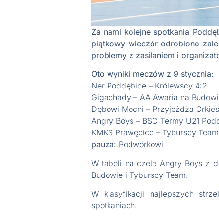
Za nami kolejne spotkania Poddęb
piątkowy wieczór odrobiono zaleg
problemy z zasilaniem i organiza
Oto wyniki meczów z 9 stycznia:
Ner Poddębice – Królewscy 4:2
Gigachady – AA Awaria na Budowi
Dębowi Mocni – Przyjeżdża Orkies
Angry Boys – BSC Termy U21 Podd
KMKS Prawęcice – Tyburscy Team 
pauza:
Podwórkowi
W tabeli na czele Angry Boys z d
Budowie i Tyburscy Team.
W klasyfikacji najlepszych str
spotkaniach.