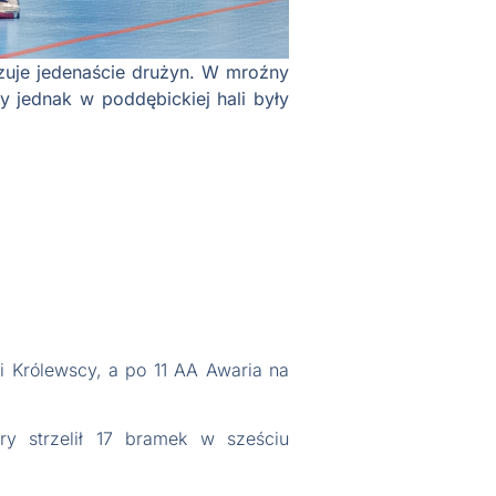
izuje jedenaście drużyn. W mroźny
y jednak w poddębickiej hali były
i Królewscy, a po 11 AA Awaria na
y strzelił 17 bramek w sześciu