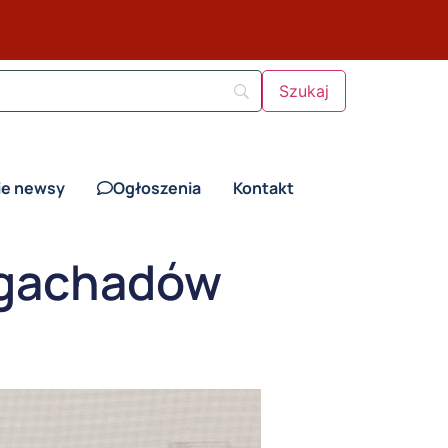
ie newsy
Ogłoszenia
Kontakt
Gigachadów