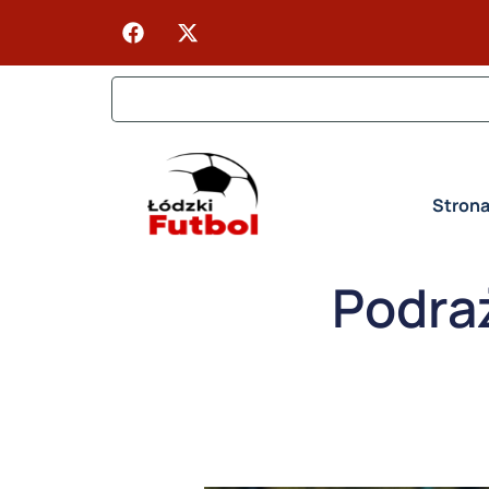
Stron
Podraż