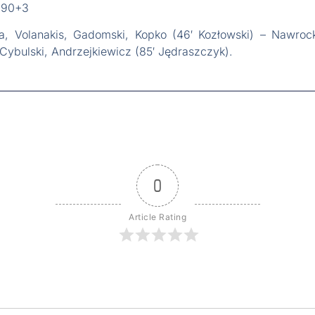
i 90+3
a, Volanakis, Gadomski, Kopko (46′ Kozłowski) – Nawrock
 Cybulski, Andrzejkiewicz (85′ Jędraszczyk).
0
Article Rating