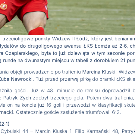
rzecioligowe punkty Widzew II Łódź, który jest beniamin
ndydatów do drugoligowego awansu ŁKS Łomża aż 2:6, cho
a Czaplarskiego, była to już dziewiąta w tym sezonie po
 rundę na dwunastym miejscu w tabeli z dorobkiem 21 pu
ania objęli prowadzenie po trafieniu
Marcina Kluski
. Widzew
uba Nawrocki.
Tuż przed przerwą piłkę do bramki ŁKS ski
ażniła gości. Już w 48. minucie do remisu doprowadził
ie
Patryk Zych
zdobył trzeciego gola. Potem dwa trafienia,
a on na koncie już 16 goli i przewodzi w klasyfikacji sku
rnacki
. Ostatecznie goście zasłużenie triumfowali 6:2.
2:1)
ybulski 44 – Marcin Kluska 1, Filip Karmański 48, Patr