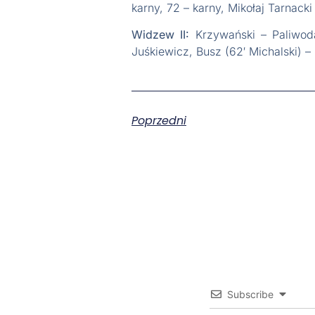
karny, 72 – karny, Mikołaj Tarnack
Widzew II:
Krzywański – Paliwod
Juśkiewicz, Busz (62′ Michalski) –
Poprzedni
Subscribe