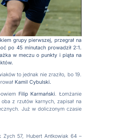
kiem grupy pierwszej, przegrał na
ć po 45 minutach prowadził 2:1.
rażka w meczu o punkty i piąta na
nktów.
iaków to jednak nie zraziło, bo 19.
erował
Kamil Cybulski.
 bowiem
Filip Karmański
. Łomżanie
 oba z rzutów karnych, zapisał na
tecznych. Już w doliczonym czasie
yk Zych 57, Hubert Antkowiak 64 –