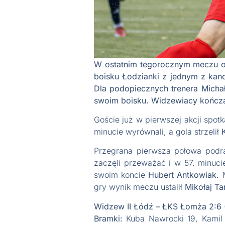
W ostatnim tegorocznym meczu o t
boisku Łodzianki z jednym z ka
Dla podopiecznych trenera Michał
swoim boisku. Widzewiacy kończą
Goście już w pierwszej akcji spotk
minucie wyrównali, a gola strzelił
K
Przegrana pierwsza połowa podr
zaczęli przeważać i w 57. minuc
swoim koncie
Hubert Antkowiak.
M
gry wynik meczu ustalił
Mikołaj Ta
Widzew II Łódź – ŁKS Łomża 2:6 (
Bramki:
Kuba Nawrocki 19, Kamil C