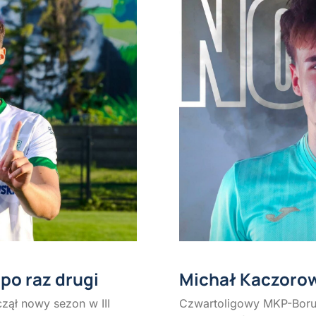
po raz drugi
Michał Kaczoro
zął nowy sezon w III
Czwartoligowy MKP-Borut