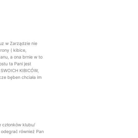
juz w Zarządzie nie
rony ( kibice,
anu, a ona brnie w to
stu ta Pani jest
 na SWOICH KIBICÓW,
zcze bęben chciała im
 członków klubu/
e odegrać również Pan