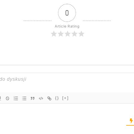
0
Article Rating
{}
[+]