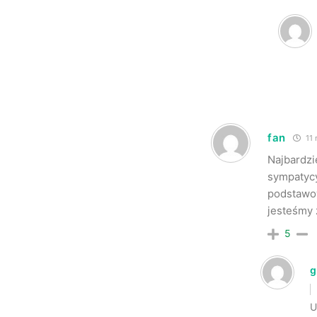
fan
11 
Najbardzi
sympatycy
podstawow
jesteśmy 
5
g
U