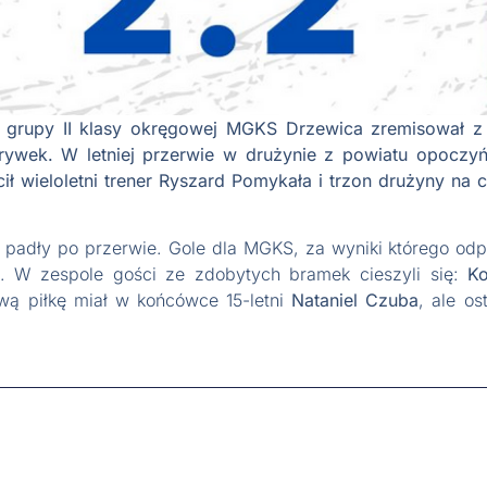
 grupy II klasy okręgowej MGKS Drzewica zremisował z
grywek. W letniej przerwie w drużynie z powiatu opocz
ił wieloletni trener Ryszard Pomykała i trzon drużyny n
u padły po przerwie. Gole dla MGKS, za wyniki którego o
. W zespole gości ze zdobytych bramek cieszyli się:
K
wą piłkę miał w końcówce 15-letni
Nataniel Czuba
, ale os