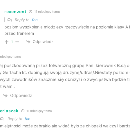
recenzent
11 miesięcy temu
Reply to
fan
poziom wyszkolenia mlodziezy rzeczywiscie na poziomie klasy A l
przed trenerem
Odpowiedz
1
miesięcy temu
ej poszkodowaną przez folwarczną grupę Pani kierownik B.są od
 Gerlacha kt. dopingują swoją drużynę/ultras/.Niestety poziom 
ych zawodników znacznie się obniżył i o zwycięstwa będzie 
z wami.
Odpowiedz
erlaszek
11 miesięcy temu
Reply to
fan
miejętności może zabrakło ale widać było ze chłopaki walczyli bar