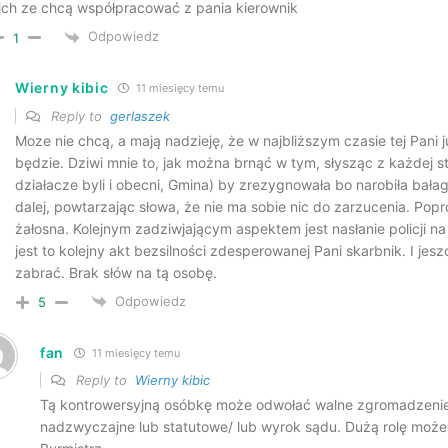
ich ze chcą współpracować z pania kierownik
Odpowiedz
1
Wierny kibic
11 miesięcy temu
Reply to
gerlaszek
Moze nie chcą, a mają nadzieję, że w najbliższym czasie tej Pani 
będzie. Dziwi mnie to, jak można brnąć w tym, słysząc z każdej st
działacze byli i obecni, Gmina) by zrezygnowała bo narobiła bałag
dalej, powtarzając słowa, że nie ma sobie nic do zarzucenia. Popro
żałosna. Kolejnym zadziwjającym aspektem jest nasłanie policji
jest to kolejny akt bezsilności zdesperowanej Pani skarbnik. I jes
zabrać. Brak słów na tą osobę.
Odpowiedz
5
fan
11 miesięcy temu
Reply to
Wierny kibic
Tą kontrowersyjną osóbkę może odwołać walne zgromadzenie
nadzwyczajne lub statutowe/ lub wyrok sądu. Dużą rolę moż