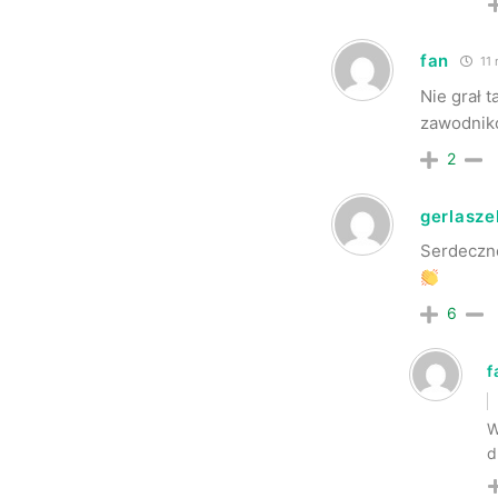
fan
11 
Nie grał 
zawodnikó
2
gerlasze
Serdeczne
6
f
W
d