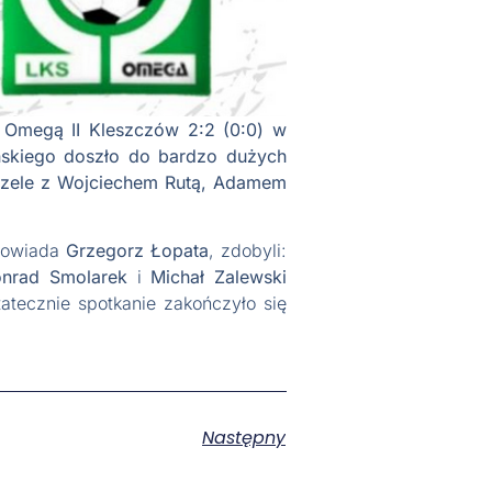
 Omegą II Kleszczów 2:2 (0:0) w
yńskiego doszło do bardzo dużych
a czele z Wojciechem Rutą, Adamem
dpowiada
Grzegorz Łopata
, zdobyli:
onrad Smolarek
i
Michał Zalewski
tatecznie spotkanie zakończyło się
Następny