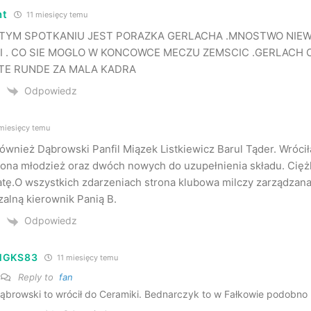
nt
11 miesięcy temu
 TYM SPOTKANIU JEST PORAZKA GERLACHA .MNOSTWO NI
 . CO SIE MOGLO W KONCOWCE MECZU ZEMSCIC .GERLACH C
TE RUNDE ZA MALA KADRA
Odpowiedz
miesięcy temu
 również Dąbrowski Panfil Miązek Listkiewicz Barul Tąder. Wróci
na młodzież oraz dwóch nowych do uzupełnienia składu. Cięż
tę.O wszystkich zdarzeniach strona klubowa milczy zarządzana
zalną kierownik Panią B.
Odpowiedz
MGKS83
11 miesięcy temu
Reply to
fan
ąbrowski to wrócił do Ceramiki. Bednarczyk to w Fałkowie podobno