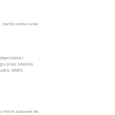
 . bardzo ciezka runda
dani kibice i
gry przez odejście
trudno. MGKS
dzo mocno szacunek dla