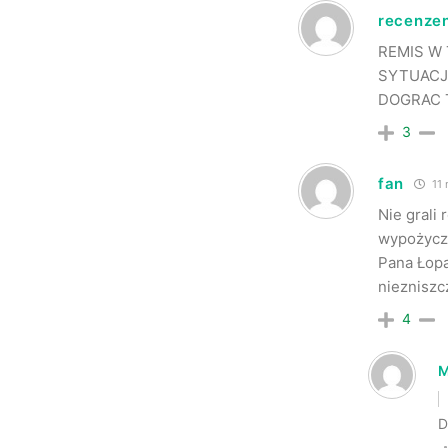
recenze
REMIS W
SYTUACJI
DOGRAC 
3
fan
11 
Nie grali
wypożyczo
Pana Łopa
niezniszc
4
D