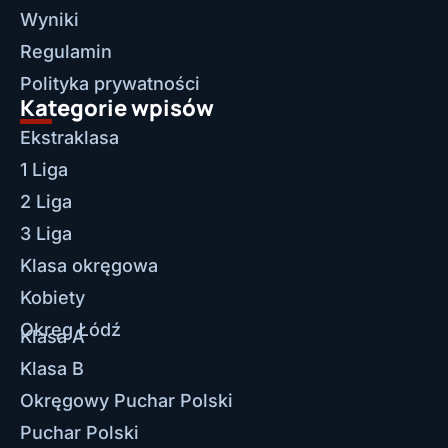
Wyniki
Regulamin
Polityka prywatności
Kategorie wpisów
Ekstraklasa
1 Liga
2 Liga
3 Liga
Klasa okręgowa
Kobiety
Okręg Łódź
Klasa A
Klasa B
Okręgowy Puchar Polski
Puchar Polski