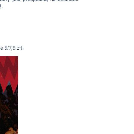
ź.
 5/7,5 zł).