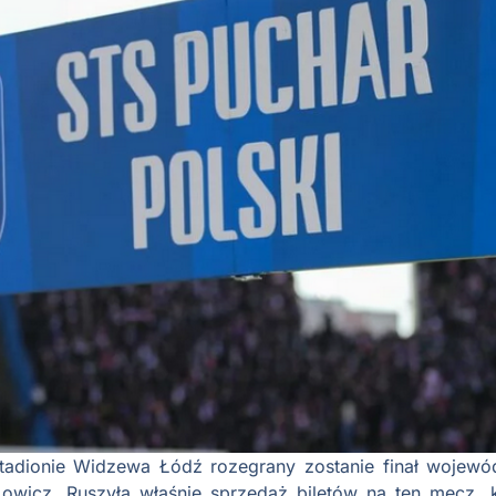
stadionie Widzewa Łódź rozegrany zostanie finał wojewó
wicz. Ruszyła właśnie sprzedaż biletów na ten mecz, k