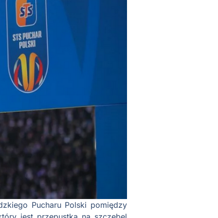
dzkiego Pucharu Polski pomiędzy
tóry jest przepustką na szczebel