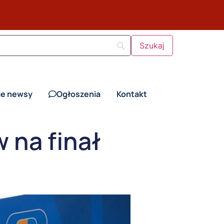
ie newsy
Ogłoszenia
Kontakt
 na finał