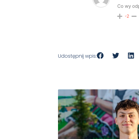
Co wy odp
-2
Udostępnij wpis: