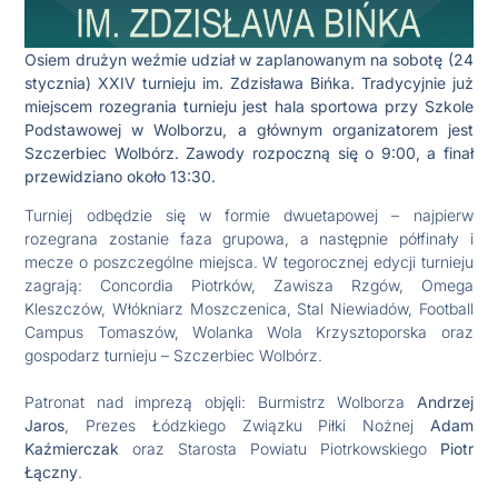
Osiem drużyn weźmie udział w zaplanowanym na sobotę (24
stycznia) XXIV turnieju im. Zdzisława Bińka. Tradycyjnie już
miejscem rozegrania turnieju jest hala sportowa przy Szkole
Podstawowej w Wolborzu, a głównym organizatorem jest
Szczerbiec Wolbórz. Zawody rozpoczną się o 9:00, a finał
przewidziano około 13:30.
Turniej odbędzie się w formie dwuetapowej – najpierw
rozegrana zostanie faza grupowa, a następnie półfinały i
mecze o poszczególne miejsca. W tegorocznej edycji turnieju
zagrają: Concordia Piotrków, Zawisza Rzgów, Omega
Kleszczów, Włókniarz Moszczenica, Stal Niewiadów, Football
Campus Tomaszów, Wolanka Wola Krzysztoporska oraz
gospodarz turnieju – Szczerbiec Wolbórz.
Patronat nad imprezą objęli: Burmistrz Wolborza
Andrzej
Jaros
, Prezes Łódzkiego Związku Piłki Nożnej
Adam
Kaźmierczak
oraz Starosta Powiatu Piotrkowskiego
Piotr
Łączny
.