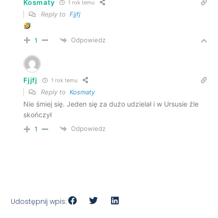
Kosmaty
1 rok temu
Reply to
Fjjfj
Odpowiedz
1
Fjjfj
1 rok temu
Reply to
Kosmaty
Nie śmiej się. Jeden się za dużo udzielał i w Ursusie źle
skończył
Odpowiedz
1
Udostępnij wpis: