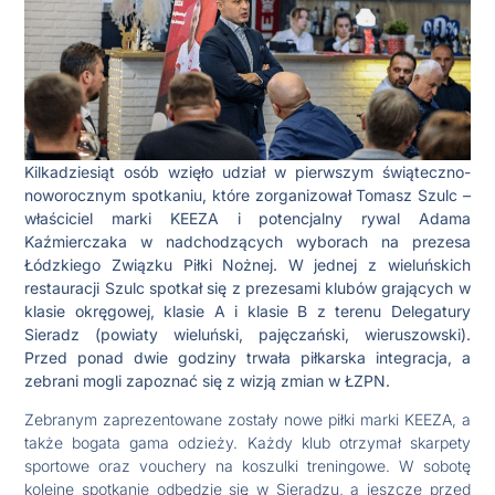
Kilkadziesiąt osób wzięło udział w pierwszym świąteczno-
noworocznym spotkaniu, które zorganizował Tomasz Szulc –
właściciel marki KEEZA i potencjalny rywal Adama
Kaźmierczaka w nadchodzących wyborach na prezesa
Łódzkiego Związku Piłki Nożnej. W jednej z wieluńskich
restauracji Szulc spotkał się z prezesami klubów grających w
klasie okręgowej, klasie A i klasie B z terenu Delegatury
Sieradz (powiaty wieluński, pajęczański, wieruszowski).
Przed ponad dwie godziny trwała piłkarska integracja, a
zebrani mogli zapoznać się z wizją zmian w ŁZPN.
Zebranym zaprezentowane zostały nowe piłki marki KEEZA, a
także bogata gama odzieży. Każdy klub otrzymał skarpety
sportowe oraz vouchery na koszulki treningowe. W sobotę
kolejne spotkanie odbędzie się w Sieradzu, a jeszcze przed