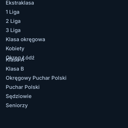
Ekstraklasa
1 Liga
2 Liga
3 Liga
Klasa okręgowa
Kobiety
Okręg Łódź
Klasa A
Klasa B
Okręgowy Puchar Polski
Puchar Polski
Sędziowie
Seniorzy