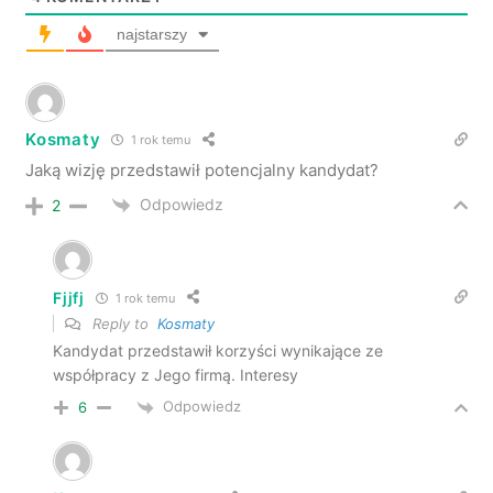
najstarszy
Kosmaty
1 rok temu
Jaką wizję przedstawił potencjalny kandydat?
Odpowiedz
2
Fjjfj
1 rok temu
Reply to
Kosmaty
Kandydat przedstawił korzyści wynikające ze
współpracy z Jego firmą. Interesy
Odpowiedz
6