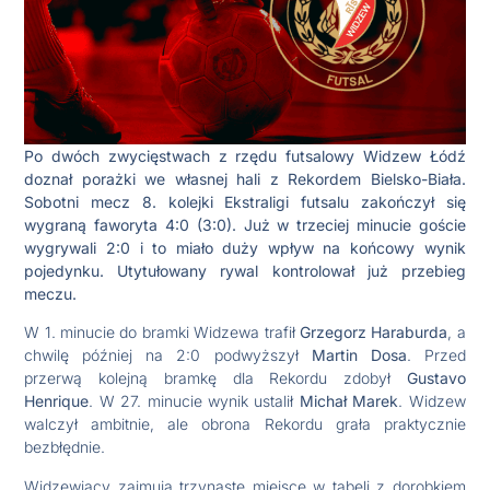
Po dwóch zwycięstwach z rzędu futsalowy Widzew Łódź
doznał porażki we własnej hali z Rekordem Bielsko-Biała.
Sobotni mecz 8. kolejki Ekstraligi futsalu zakończył się
wygraną faworyta 4:0 (3:0). Już w trzeciej minucie goście
wygrywali 2:0 i to miało duży wpływ na końcowy wynik
pojedynku. Utytułowany rywal kontrolował już przebieg
meczu.
W 1. minucie do bramki Widzewa trafił
Grzegorz Haraburda
, a
chwilę później na 2:0 podwyższył
Martin Dosa
. Przed
przerwą kolejną bramkę dla Rekordu zdobył
Gustavo
Henrique
. W 27. minucie wynik ustalił
Michał Marek
. Widzew
walczył ambitnie, ale obrona Rekordu grała praktycznie
bezbłędnie.
Widzewiacy zajmują trzynaste miejsce w tabeli z dorobkiem