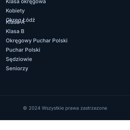
Klasa okręgowa
Kobiety
Okręg Łódź
Klasa A
Klasa B
Okręgowy Puchar Polski
Puchar Polski
Sędziowie
Seniorzy
© 2024 Wszystkie prawa zastrzezone