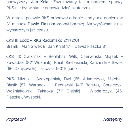
podwyższył
Jan Kniat
. Zszokowany takim obrotem sprawy
RKS nie był w stanie odpowiedzieć skutecznie.
W drugiej połowie RKS próbował odrobić straty, ale dopiero w
81 minucie
Dawid Flaszka
zdobył bramkę. Na wyrównanie nie
wystarczyło już czasu.
ŁKS III Łódź – RKS Radomsko 2:1 (2:0)
Bramki:
Alan Siwek 8, Jan Kniat 17 – Dawid Flaszka 81
ŁKS III:
Ćwikliński – Benlabsir, Wilk, Czerwiński, Miązek –
Zawadzki (82′ Woźniak), Kniat, Kiełbasiński, Kabziński – Siwek
(66′ Czajkowski), Tłaczała (60′ Figurski).
RKS:
Niżnik – Szczepaniak, Dyś (65′ Adamczyk), Machaj,
Błasik (57′ Warnecki) – Bednarski (46′ Boruta), Góralczyk,
Woźniakowski, Takaoka (71′ Olejnik) – Włodarczyk (46′
Flaszka), Wysocki.
Poprzedni
Następny