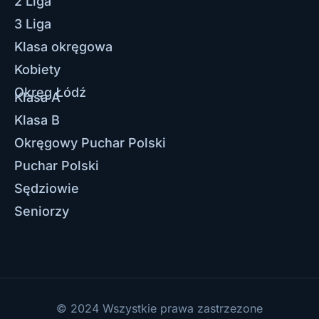
2 Liga
3 Liga
Klasa okręgowa
Kobiety
Okręg Łódź
Klasa A
Klasa B
Okręgowy Puchar Polski
Puchar Polski
Sędziowie
Seniorzy
© 2024 Wszystkie prawa zastrzezone