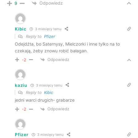
Odpowiedz
9
Kibic
3 miesięcy temu
Reply to
Pfizer
Odejdźta, bo Saternysy, Mielczorki i inne tylko na to
czekają, żeby znowu robić bałagan.
Odpowiedz
-2
kaziu
3 miesięcy temu
Reply to
Kibic
jedni warci drugich- grabarze
Odpowiedz
-2
Pfizer
3 miesięcy temu