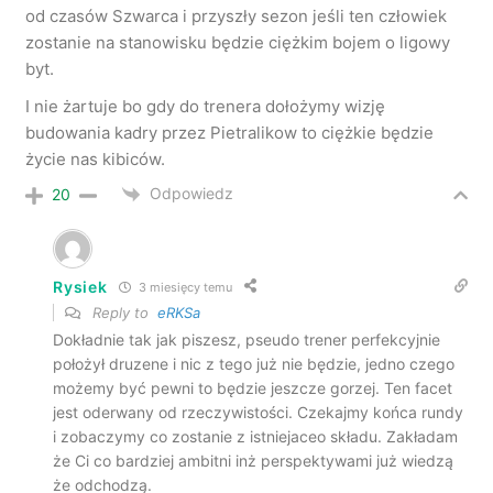
od czasów Szwarca i przyszły sezon jeśli ten człowiek
zostanie na stanowisku będzie ciężkim bojem o ligowy
byt.
I nie żartuje bo gdy do trenera dołożymy wizję
budowania kadry przez Pietralikow to ciężkie będzie
życie nas kibiców.
Odpowiedz
20
Rysiek
3 miesięcy temu
Reply to
eRKSa
Dokładnie tak jak piszesz, pseudo trener perfekcyjnie
położył druzene i nic z tego już nie będzie, jedno czego
możemy być pewni to będzie jeszcze gorzej. Ten facet
jest oderwany od rzeczywistości. Czekajmy końca rundy
i zobaczymy co zostanie z istniejaceo składu. Zakładam
że Ci co bardziej ambitni inż perspektywami już wiedzą
że odchodzą.