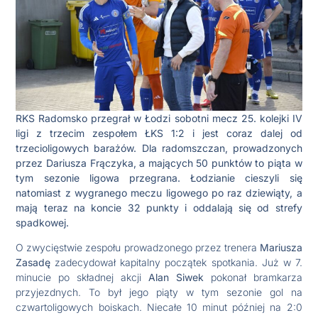
RKS Radomsko przegrał w Łodzi sobotni mecz 25. kolejki IV
ligi z trzecim zespołem ŁKS 1:2 i jest coraz dalej od
trzecioligowych barażów. Dla radomszczan, prowadzonych
przez Dariusza Frączyka, a mających 50 punktów to piąta w
tym sezonie ligowa przegrana. Łodzianie cieszyli się
natomiast z wygranego meczu ligowego po raz dziewiąty, a
mają teraz na koncie 32 punkty i oddalają się od strefy
spadkowej.
O zwycięstwie zespołu prowadzonego przez trenera
Mariusza
Zasadę
zadecydował kapitalny początek spotkania. Już w 7.
minucie po składnej akcji
Alan Siwek
pokonał bramkarza
przyjezdnych. To był jego piąty w tym sezonie gol na
czwartoligowych boiskach. Niecałe 10 minut później na 2:0