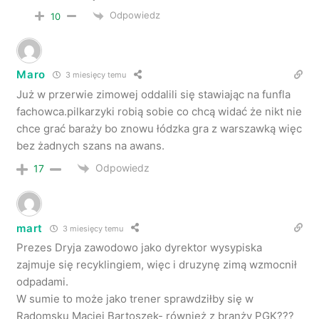
Odpowiedz
10
Maro
3 miesięcy temu
Już w przerwie zimowej oddalili się stawiając na funfla
fachowca.pilkarzyki robią sobie co chcą widać że nikt nie
chce grać baraży bo znowu łódzka gra z warszawką więc
bez żadnych szans na awans.
Odpowiedz
17
mart
3 miesięcy temu
Prezes Dryja zawodowo jako dyrektor wysypiska
zajmuje się recyklingiem, więc i druzynę zimą wzmocnił
odpadami.
W sumie to może jako trener sprawdziłby się w
Radomsku Maciej Bartoszek- również z branży PGK???