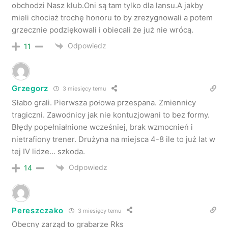
obchodzi Nasz klub.Oni są tam tylko dla lansu.A jakby
mieli chociaż trochę honoru to by zrezygnowali a potem
grzecznie podziękowali i obiecali że już nie wrócą.
Odpowiedz
11
Grzegorz
3 miesięcy temu
Słabo grali. Pierwsza połowa przespana. Zmiennicy
tragiczni. Zawodnicy jak nie kontuzjowani to bez formy.
Błędy popełniałnione wcześniej, brak wzmocnień i
nietrafiony trener. Drużyna na miejsca 4-8 ile to już lat w
tej IV lidze… szkoda.
Odpowiedz
14
Pereszczako
3 miesięcy temu
Obecny zarząd to grabarze Rks