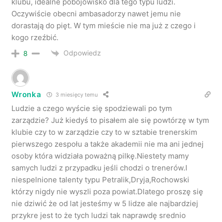
klubu, idealne pobojowisko dla tego typu ludzi.
Oczywiście obecni ambasadorzy nawet jemu nie
dorastają do pięt. W tym mieście nie ma już z czego i
kogo rzeźbić.
Odpowiedz
8
Wronka
3 miesięcy temu
Ludzie a czego wyście się spodziewali po tym
zarządzie? Już kiedyś to pisałem ale się powtórzę w tym
klubie czy to w zarządzie czy to w sztabie trenerskim
pierwszego zespołu a także akademii nie ma ani jednej
osoby która widziała poważną pilkę.Niestety mamy
samych ludzi z przypadku jeśli chodzi o trenerów.I
niespelnione talenty typu Petralik,Dryja,Rochowski
którzy nigdy nie wyszli poza powiat.Dlatego proszę się
nie dziwić że od lat jesteśmy w 5 lidze ale najbardziej
przykre jest to że tych ludzi tak naprawdę srednio