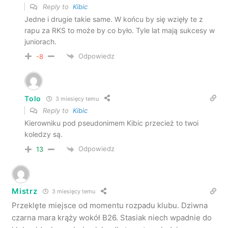
Reply to
Kibic
Jedne i drugie takie same. W końcu by się wzięły te z
rapu za RKS to może by co było. Tyle lat mają sukcesy w
juniorach.
Odpowiedz
-8
Tolo
3 miesięcy temu
Reply to
Kibic
Kierowniku pod pseudonimem Kibic przecież to twoi
koledzy są.
Odpowiedz
13
Mistrz
3 miesięcy temu
Przeklęte miejsce od momentu rozpadu klubu. Dziwna
czarna mara krąży wokół B26. Stasiak niech wpadnie do