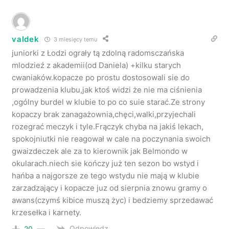
valdek
3 miesięcy temu
juniorki z Łodzi ograły tą zdolną radomsczańska
mlodzieź z akademii(od Daniela) +kilku starych
cwaniaków.kopacze po prostu dostosowali sie do
prowadzenia klubu,jak ktoś widzi że nie ma ciśnienia
,ogólny burdel w klubie to po co suie starać.Ze strony
kopaczy brak zanagażownia,chęci,walki,przyjechali
rozegrać meczyk i tyle.Frączyk chyba na jakiś lekach,
spokojniutki nie reagował w cale na poczynania swoich
gwaizdeczek ale za to kierownik jak Belmondo w
okularach.niech sie kończy już ten sezon bo wstyd i
hańba a najgorsze ze tego wstydu nie mają w klubie
zarzadzający i kopacze juz od sierpnia znowu gramy o
awans(czymś kibice muszą życ) i bedziemy sprzedawać
krzesełka i karnety.
Odpowiedz
20