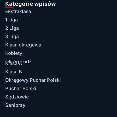
Kategorie wpisów
Ekstraklasa
1 Liga
2 Liga
3 Liga
Klasa okręgowa
Kobiety
Okręg Łódź
Klasa A
Klasa B
Okręgowy Puchar Polski
Puchar Polski
Sędziowie
Seniorzy