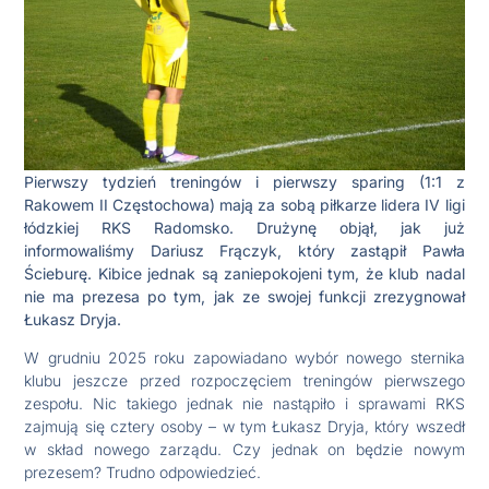
Pierwszy tydzień treningów i pierwszy sparing (1:1 z
Rakowem II Częstochowa) mają za sobą piłkarze lidera IV ligi
łódzkiej RKS Radomsko. Drużynę objął, jak już
informowaliśmy Dariusz Frączyk, który zastąpił Pawła
Ścieburę. Kibice jednak są zaniepokojeni tym, że klub nadal
nie ma prezesa po tym, jak ze swojej funkcji zrezygnował
Łukasz Dryja.
W grudniu 2025 roku zapowiadano wybór nowego sternika
klubu jeszcze przed rozpoczęciem treningów pierwszego
zespołu. Nic takiego jednak nie nastąpiło i sprawami RKS
zajmują się cztery osoby – w tym Łukasz Dryja, który wszedł
w skład nowego zarządu. Czy jednak on będzie nowym
prezesem? Trudno odpowiedzieć.