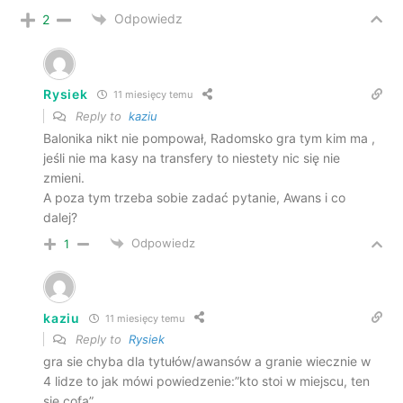
Odpowiedz
2
Rysiek
11 miesięcy temu
Reply to
kaziu
Balonika nikt nie pompował, Radomsko gra tym kim ma ,
jeśli nie ma kasy na transfery to niestety nic się nie
zmieni.
A poza tym trzeba sobie zadać pytanie, Awans i co
dalej?
Odpowiedz
1
kaziu
11 miesięcy temu
Reply to
Rysiek
gra sie chyba dla tytułów/awansów a granie wiecznie w
4 lidze to jak mówi powiedzenie:”kto stoi w miejscu, ten
się cofa”