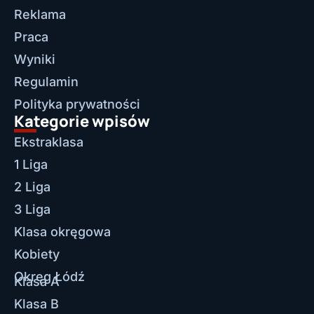
Reklama
Praca
Wyniki
Regulamin
Polityka prywatności
Kategorie wpisów
Ekstraklasa
1 Liga
2 Liga
3 Liga
Klasa okręgowa
Kobiety
Okręg Łódź
Klasa A
Klasa B