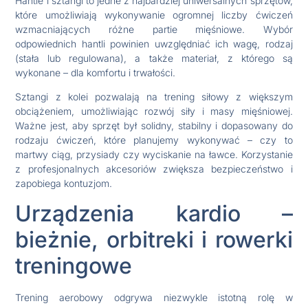
Hantle i sztangi to jedne z najbardziej uniwersalnych sprzętów,
które umożliwiają wykonywanie ogromnej liczby ćwiczeń
wzmacniających różne partie mięśniowe. Wybór
odpowiednich hantli powinien uwzględniać ich wagę, rodzaj
(stała lub regulowana), a także materiał, z którego są
wykonane – dla komfortu i trwałości.
Sztangi z kolei pozwalają na trening siłowy z większym
obciążeniem, umożliwiając rozwój siły i masy mięśniowej.
Ważne jest, aby sprzęt był solidny, stabilny i dopasowany do
rodzaju ćwiczeń, które planujemy wykonywać – czy to
martwy ciąg, przysiady czy wyciskanie na ławce. Korzystanie
z profesjonalnych akcesoriów zwiększa bezpieczeństwo i
zapobiega kontuzjom.
Urządzenia kardio –
bieżnie, orbitreki i rowerki
treningowe
Trening aerobowy odgrywa niezwykle istotną rolę w