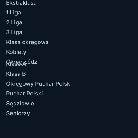
Ekstraklasa
1 Liga
2 Liga
3 Liga
Klasa okręgowa
Kobiety
Okręg Łódź
Klasa A
Klasa B
Okręgowy Puchar Polski
Puchar Polski
Sędziowie
Seniorzy