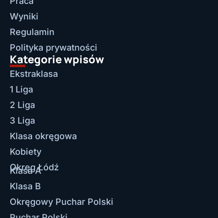
Praca
Wyniki
Regulamin
Polityka prywatności
Kategorie wpisów
Ekstraklasa
1 Liga
2 Liga
3 Liga
Klasa okręgowa
Kobiety
Okręg Łódź
Klasa A
Klasa B
Okręgowy Puchar Polski
Puchar Polski