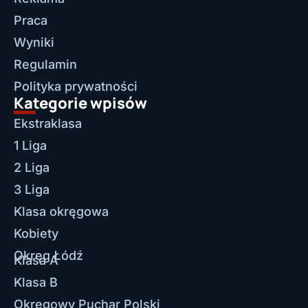
Praca
Wyniki
Regulamin
Polityka prywatności
Kategorie wpisów
Ekstraklasa
1 Liga
2 Liga
3 Liga
Klasa okręgowa
Kobiety
Okręg Łódź
Klasa A
Klasa B
Okręgowy Puchar Polski