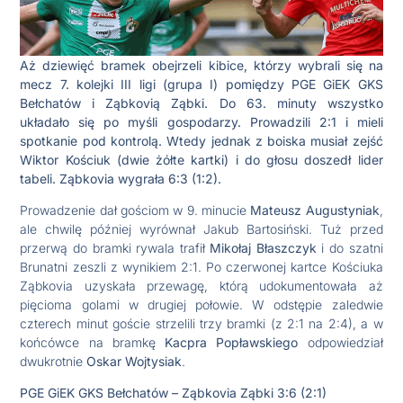
Aż dziewięć bramek obejrzeli kibice, którzy wybrali się na
mecz 7. kolejki III ligi (grupa I) pomiędzy PGE GiEK GKS
Bełchatów i Ząbkovią Ząbki. Do 63. minuty wszystko
układało się po myśli gospodarzy. Prowadzili 2:1 i mieli
spotkanie pod kontrolą. Wtedy jednak z boiska musiał zejść
Wiktor Kościuk (dwie żółte kartki) i do głosu doszedł lider
tabeli. Ząbkovia wygrała 6:3 (1:2).
Prowadzenie dał gościom w 9. minucie
Mateusz Augustyniak
,
ale chwilę później wyrównał Jakub Bartosiński. Tuż przed
przerwą do bramki rywala trafił
Mikołaj Błaszczyk
i do szatni
Brunatni zeszli z wynikiem 2:1. Po czerwonej kartce Kościuka
Ząbkovia uzyskała przewagę, którą udokumentowała aż
pięcioma golami w drugiej połowie. W odstępie zaledwie
czterech minut goście strzelili trzy bramki (z 2:1 na 2:4), a w
końcówce na bramkę
Kacpra Popławskiego
odpowiedział
dwukrotnie
Oskar Wojtysiak
.
PGE GiEK GKS Bełchatów – Ząbkovia Ząbki 3:6 (2:1)