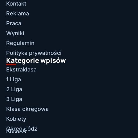
Kontakt
Reklama
Praca
Wyniki
Regulamin
Polityka prywatności
Kategorie wpisów
Ekstraklasa
1 Liga
2 Liga
3 Liga
Klasa okręgowa
Kobiety
Okręg Łódź
Klasa A