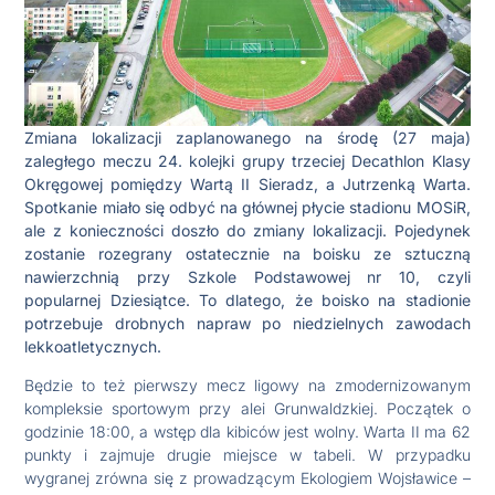
Zmiana lokalizacji zaplanowanego na środę (27 maja)
zaległego meczu 24. kolejki grupy trzeciej Decathlon Klasy
Okręgowej pomiędzy Wartą II Sieradz, a Jutrzenką Warta.
Spotkanie miało się odbyć na głównej płycie stadionu MOSiR,
ale z konieczności doszło do zmiany lokalizacji. Pojedynek
zostanie rozegrany ostatecznie na boisku ze sztuczną
nawierzchnią przy Szkole Podstawowej nr 10, czyli
popularnej Dziesiątce. To dlatego, że boisko na stadionie
potrzebuje drobnych napraw po niedzielnych zawodach
lekkoatletycznych.
Będzie to też pierwszy mecz ligowy na zmodernizowanym
kompleksie sportowym przy alei Grunwaldzkiej. Początek o
godzinie 18:00, a wstęp dla kibiców jest wolny. Warta II ma 62
punkty i zajmuje drugie miejsce w tabeli. W przypadku
wygranej zrówna się z prowadzącym Ekologiem Wojsławice –