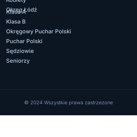
Okręg Łódź
Klasa A
Klasa B
Okręgowy Puchar Polski
Puchar Polski
Sędziowie
Seniorzy
© 2024 Wszystkie prawa zastrzezone