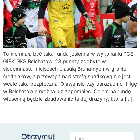
To nie miała być taka runda jesienna w wykonaniu PGE
GiEK GKS Bełchatów. 23 punkty zdobyte w
siedemnastu miejscach plasują Brunatnych w gronie
średniaków, a przewaga nad strefą spadkową nie jest
wcale taka bezpieczna. O awansie czy barażach o II ligę
w Bełchatowie można już zapomnieć. Celem na rundę
wiosenną będzie zbudowanie takiej drużyny, która […]
Otrzymuj