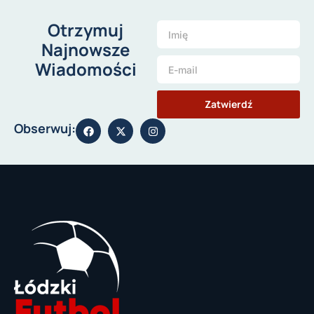
Otrzymuj
Najnowsze
Wiadomości
Zatwierdź
Obserwuj: