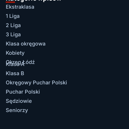
Ekstraklasa
1 Liga
2 Liga
3 Liga
Klasa okręgowa
Kobiety
Okręg Łódź
Klasa A
Klasa B
Okręgowy Puchar Polski
Puchar Polski
Sędziowie
Seniorzy