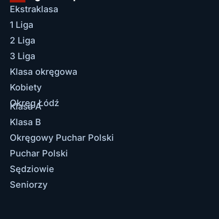
Ekstraklasa
1 Liga
2 Liga
3 Liga
Klasa okręgowa
Kobiety
Okręg Łódź
Klasa A
Klasa B
Okręgowy Puchar Polski
Puchar Polski
Sędziowie
Seniorzy