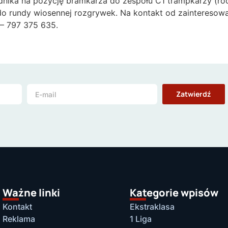
dnika na pozycję bramkarza do zespołu C1 trampkarzy (roc
 do rundy wiosennej rozgrywek. Na kontakt od zaintereso
 – 797 375 635.
Zatwierdź
Ważne linki
Kategorie wpisów
Kontakt
Ekstraklasa
Reklama
1 Liga