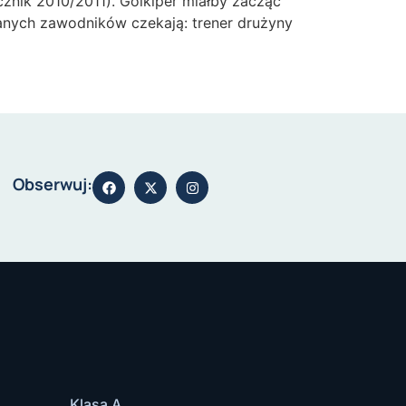
znik 2010/2011). Golkiper miałby zacząć
wanych zawodników czekają: trener drużyny
Obserwuj:
Klasa A