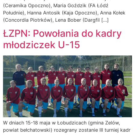
(Ceramika Opoczno), Maria Goździk (FA Łódź
Południe), Hanna Antosik (Kaja Opoczno), Anna Kołek
(Concordia Piotrków), Lena Bober (Dargfil […]
ŁZPN: Powołania do kadry
młodziczek U-15
W dniach 15-18 maja w Łobudzicach (gmina Zelów,
powiat bełchatowski) rozegrany zostanie III turniej kadr