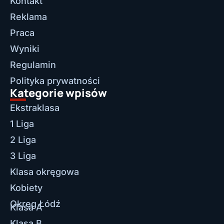
Kontakt
Reklama
Praca
Wyniki
Regulamin
Polityka prywatności
Kategorie wpisów
Ekstraklasa
1 Liga
2 Liga
3 Liga
Klasa okręgowa
Kobiety
Okręg Łódź
Klasa A
Klasa B