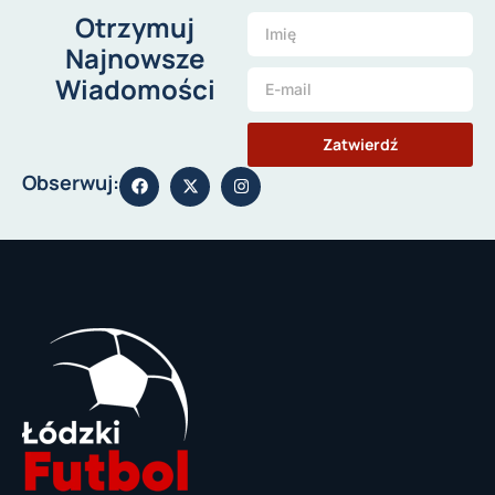
Otrzymuj
Najnowsze
Wiadomości
Zatwierdź
Obserwuj: