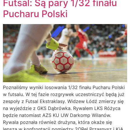
Futsal: Są pary 1/32 finału
Pucharu Polski
Poznaliśmy wyniki losowania 1/32 finału Pucharu Polski
w futsalu. W tej fazie rozgrywek uczestniczyć będą już
zespoły z Futsal Ekstraklasy. Widzew Łódź zmierzy się
na wyjeździe z GKS Dąbrówka. Rywalem LKS Różyca
będzie natomiast AZS KU UW Darkomp Wilanów.
Rywala poznała również drużyna, która okaże się
lepsza w konfrontacji pomiędzy 2ORel Przasnysz i KiA