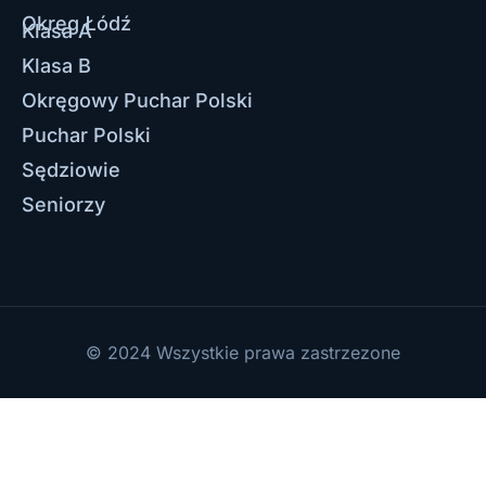
Okręg Łódź
Klasa A
Klasa B
Okręgowy Puchar Polski
Puchar Polski
Sędziowie
Seniorzy
© 2024 Wszystkie prawa zastrzezone