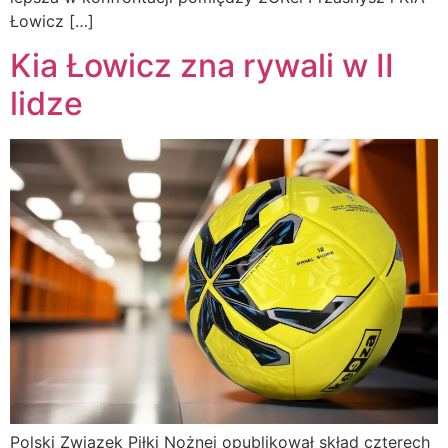
Łowicz […]
Kia Łowicz zna rywali w II
lidze
Polski Związek Piłki Nożnej opublikował skład czterech