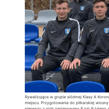
Rywalizująca w grupie siódmej Klasy A Koron
miejscu. Przygotowania do piłkarskiej wiosn
pierwszy z nich zaplanowano 8 lub 9 lutego