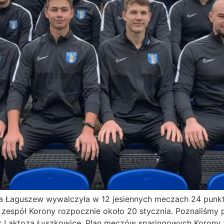
a Łaguszew wywalczyła w 12 jesiennych meczach 24 punkty 
y zespół Korony rozpocznie około 20 stycznia. Poznaliśmy
 z Laktozą Łyszkowice. Plan meczów sparingowych Korony 