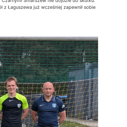
a Czarnymi Smardzew nie dojdzie do skutku.
ł z Łaguszewa już wcześniej zapewnił sobie