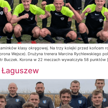
iaminków klasy okręgowej. Na trzy kolejki przed końcem r
rona Wejsce). Drużyna trenera Marcina Rychlewskiego poko
 Piotr Buczek. Korona w 22 meczach wywalczyła 58 punktów 
y Łaguszew