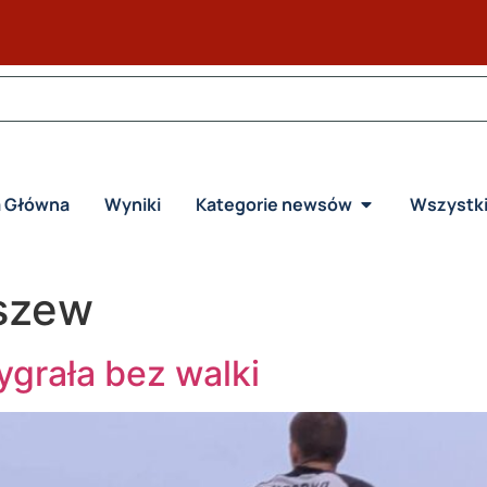
a Główna
Wyniki
Kategorie newsów
Wszystk
szew
grała bez walki