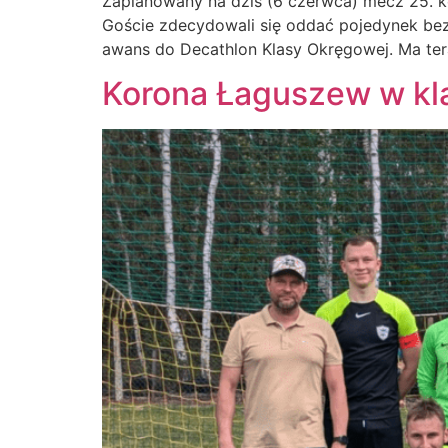
Zaplanowany na dziś (6 czerwca) mecz 25. k
Goście zdecydowali się oddać pojedynek bez
awans do Decathlon Klasy Okręgowej. Ma ter
Korona Łaguszew w kl