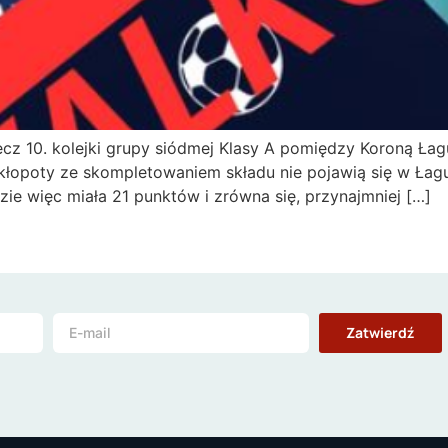
ecz 10. kolejki grupy siódmej Klasy A pomiędzy Koroną Ł
a kłopoty ze skompletowaniem składu nie pojawią się w Ła
e więc miała 21 punktów i zrówna się, przynajmniej […]
Zatwierdź