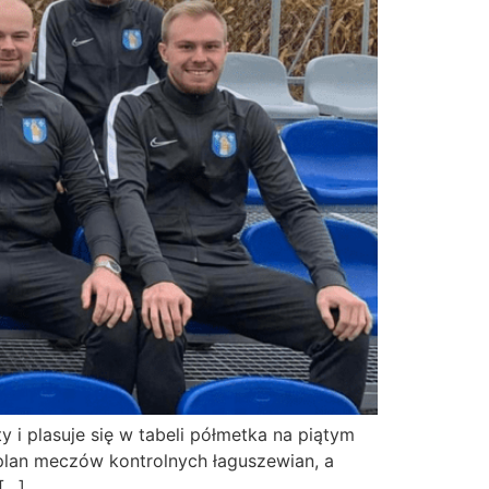
i plasuje się w tabeli półmetka na piątym
 plan meczów kontrolnych łaguszewian, a
[…]