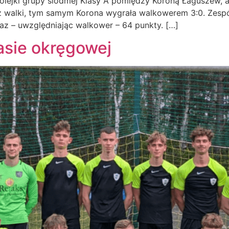
olejki grupy siódmej Klasy A pomiędzy Koroną Łaguszew, 
 walki, tym samym Korona wygrała walkowerem 3:0. Zespó
az – uwzględniając walkower – 64 punkty. […]
asie okręgowej