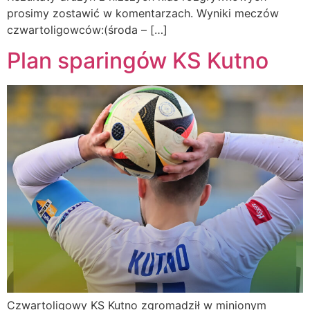
prosimy zostawić w komentarzach. Wyniki meczów
czwartoligowców:(środa – […]
Plan sparingów KS Kutno
Czwartoligowy KS Kutno zgromadził w minionym