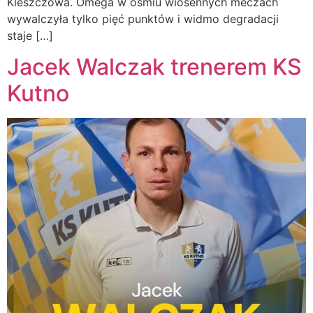
Kleszczowa. Omega w ośmiu wiosennych meczach
wywalczyła tylko pięć punktów i widmo degradacji
staje […]
Jacek Walczak trenerem KS
Kutno