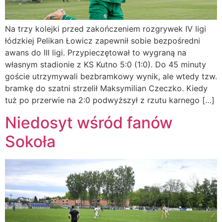
Na trzy kolejki przed zakończeniem rozgrywek IV ligi
łódzkiej Pelikan Łowicz zapewnił sobie bezpośredni
awans do III ligi. Przypieczętował to wygraną na
własnym stadionie z KS Kutno 5:0 (1:0). Do 45 minuty
goście utrzymywali bezbramkowy wynik, ale wtedy tzw.
bramkę do szatni strzelił Maksymilian Czeczko. Kiedy
tuż po przerwie na 2:0 podwyższył z rzutu karnego […]
Niedosyt wśród fanów
Sokoła