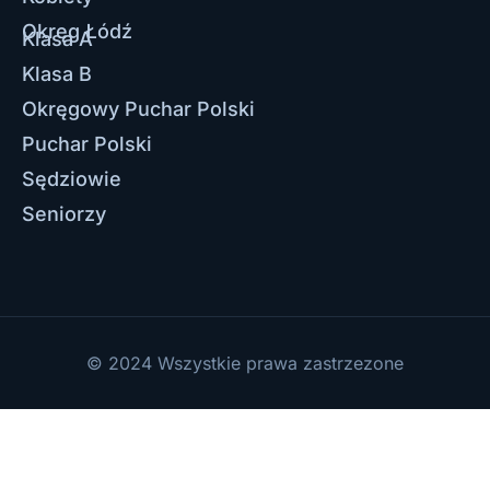
Okręg Łódź
Klasa A
Klasa B
Okręgowy Puchar Polski
Puchar Polski
Sędziowie
Seniorzy
© 2024 Wszystkie prawa zastrzezone