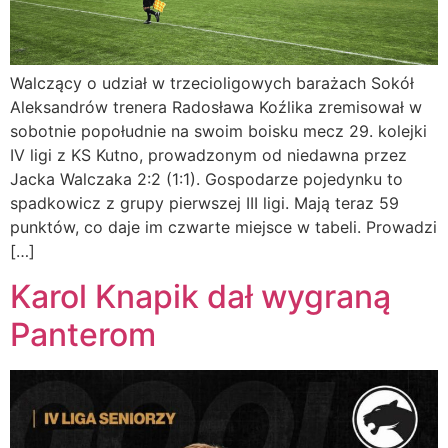
Walczący o udział w trzecioligowych barażach Sokół
Aleksandrów trenera Radosława Koźlika zremisował w
sobotnie popołudnie na swoim boisku mecz 29. kolejki
IV ligi z KS Kutno, prowadzonym od niedawna przez
Jacka Walczaka 2:2 (1:1). Gospodarze pojedynku to
spadkowicz z grupy pierwszej III ligi. Mają teraz 59
punktów, co daje im czwarte miejsce w tabeli. Prowadzi
[…]
Karol Knapik dał wygraną
Panterom