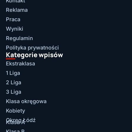
Kontakt
Reklama
Praca
Wyniki
Regulamin
Polityka prywatności
Kategorie wpisów
Ekstraklasa
1 Liga
2 Liga
3 Liga
Klasa okręgowa
Kobiety
Okręg Łódź
Klasa A
Klasa B