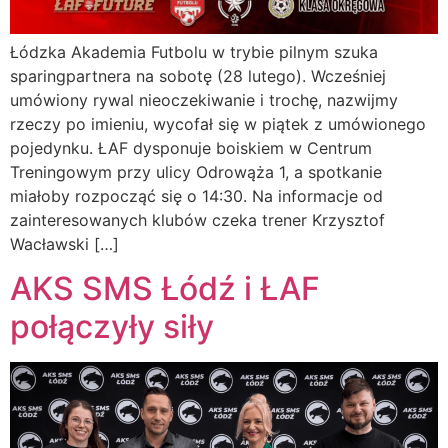
Łódzka Akademia Futbolu w trybie pilnym szuka
sparingpartnera na sobotę (28 lutego). Wcześniej
umówiony rywal nieoczekiwanie i trochę, nazwijmy
rzeczy po imieniu, wycofał się w piątek z umówionego
pojedynku. ŁAF dysponuje boiskiem w Centrum
Treningowym przy ulicy Odrowąża 1, a spotkanie
miałoby rozpocząć się o 14:30. Na informacje od
zainteresowanych klubów czeka trener Krzysztof
Wacławski […]
AKS SMS Łódź i ŁAF
połączyły siły