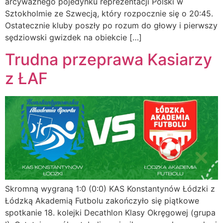
arcyważnego pojedynku reprezentacji Polski w
Sztokholmie ze Szwecją, który rozpocznie się o 20:45.
Ostatecznie kluby poszły po rozum do głowy i pierwszy
sędziowski gwizdek na obiekcie […]
Trudna przeprawa Kasiarzy
z ŁAF
Skromną wygraną 1:0 (0:0) KAS Konstantynów Łódzki z
Łódzką Akademią Futbolu zakończyło się piątkowe
spotkanie 18. kolejki Decathlon Klasy Okręgowej (grupa