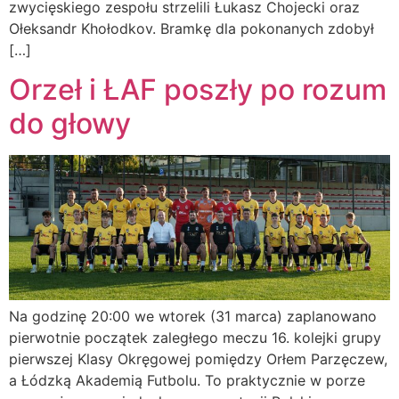
zwycięskiego zespołu strzelili Łukasz Chojecki oraz
Ołeksandr Khołodkov. Bramkę dla pokonanych zdobył
[…]
Orzeł i ŁAF poszły po rozum
do głowy
Na godzinę 20:00 we wtorek (31 marca) zaplanowano
pierwotnie początek zaległego meczu 16. kolejki grupy
pierwszej Klasy Okręgowej pomiędzy Orłem Parzęczew,
a Łódzką Akademią Futbolu. To praktycznie w porze