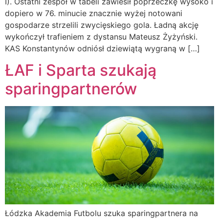
I). Ostatni zespół w tabeli zawiesił poprzeczkę wysoko i
dopiero w 76. minucie znacznie wyżej notowani
gospodarze strzelili zwycięskiego gola. Ładną akcję
wykończył trafieniem z dystansu Mateusz Żyżyński.
KAS Konstantynów odniósł dziewiątą wygraną w […]
ŁAF i Sparta szukają
sparingpartnerów
Łódzka Akademia Futbolu szuka sparingpartnera na