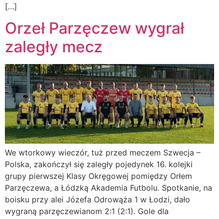
[…]
Orzeł Parzęczew wygrał
zaległy mecz
We wtorkowy wieczór, tuż przed meczem Szwecja –
Polska, zakończył się zaległy pojedynek 16. kolejki
grupy pierwszej Klasy Okręgowej pomiędzy Orłem
Parzęczewa, a Łódzką Akademia Futbolu. Spotkanie, na
boisku przy alei Józefa Odrowąża 1 w Łodzi, dało
wygraną parzęczewianom 2:1 (2:1). Gole dla