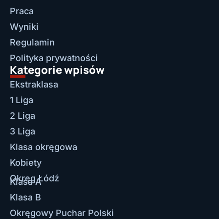
Praca
Wyniki
Regulamin
Polityka prywatności
Kategorie wpisów
Ekstraklasa
1 Liga
2 Liga
3 Liga
Klasa okręgowa
Kobiety
Okręg Łódź
Klasa A
Klasa B
Okręgowy Puchar Polski