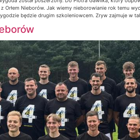
goda został poszerzony. Do Piotra Gawlika, który odpowia
z Orłem Nieborów. Jak wiemy nieborowianie rok temu wycofa
godzie będzie drugim szkoleniowcem. Zryw zajmuje w tab
ieborów