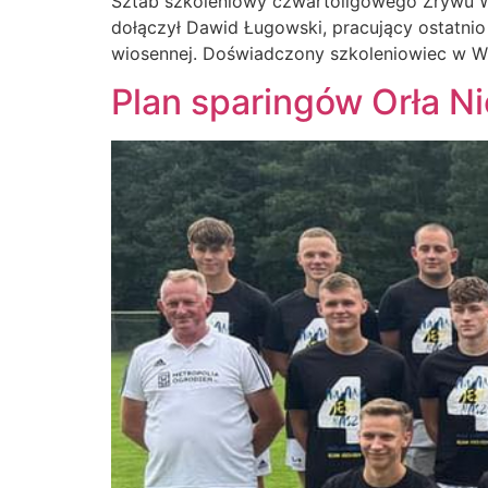
Sztab szkoleniowy czwartoligowego Zrywu Wy
dołączył Dawid Ługowski, pracujący ostatnio 
wiosennej. Doświadczony szkoleniowiec w Wy
Plan sparingów Orła N