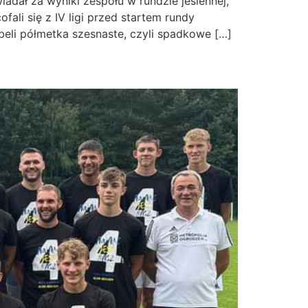
dał za wyniki zespołu w rundzie jesiennej,
li się z IV ligi przed startem rundy
eli półmetka szesnaste, czyli spadkowe […]