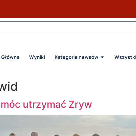
a Główna
Wyniki
Kategorie newsów
Wszystk
wid
omóc utrzymać Zryw