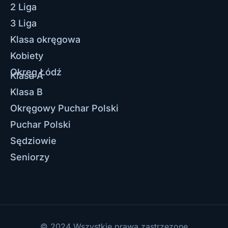
2 Liga
3 Liga
Klasa okręgowa
Kobiety
Okręg Łódź
Klasa A
Klasa B
Okręgowy Puchar Polski
Puchar Polski
Sędziowie
Seniorzy
© 2024 Wszystkie prawa zastrzezone