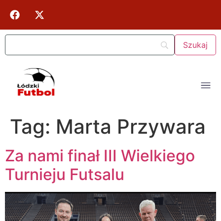
Tag:
Marta Przywara
Za nami finał III Wielkiego
Turnieju Futsalu