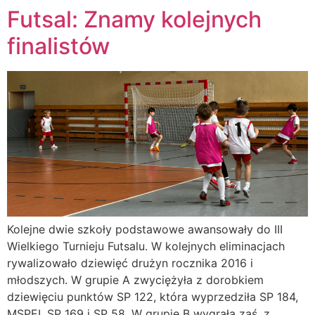
Futsal: Znamy kolejnych
finalistów
Kolejne dwie szkoły podstawowe awansowały do III
Wielkiego Turnieju Futsalu. W kolejnych eliminacjach
rywalizowało dziewięć drużyn rocznika 2016 i
młodszych. W grupie A zwyciężyła z dorobkiem
dziewięciu punktów SP 122, która wyprzedziła SP 184,
MSPEI, SP 169 i SP 58. W grupie B wygrała zaś, z