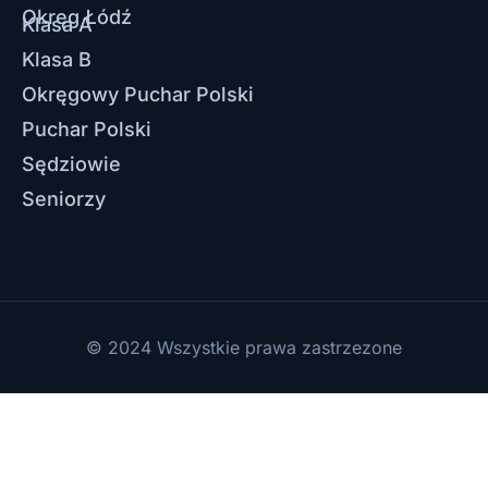
Okręg Łódź
Klasa A
Klasa B
Okręgowy Puchar Polski
Puchar Polski
Sędziowie
Seniorzy
© 2024 Wszystkie prawa zastrzezone