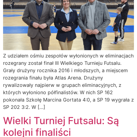
Z udziałem ośmiu zespołów wyłonionych w eliminacjach
rozegrany został finał III Wielkiego Turnieju Futsalu.
Grały drużyny rocznika 2016 i młodszych, a miejscem
rozegrania finału była Atlas Arena. Drużyny
rywalizowały najpierw w grupach eliminacyjnych, z
których wyłoniono półfinalistów. W nich SP 162
pokonała Szkołę Marcina Gortata 4:0, a SP 19 wygrała z
SP 202 3:2. W […]
Wielki Turniej Futsalu: Są
kolejni finaliści