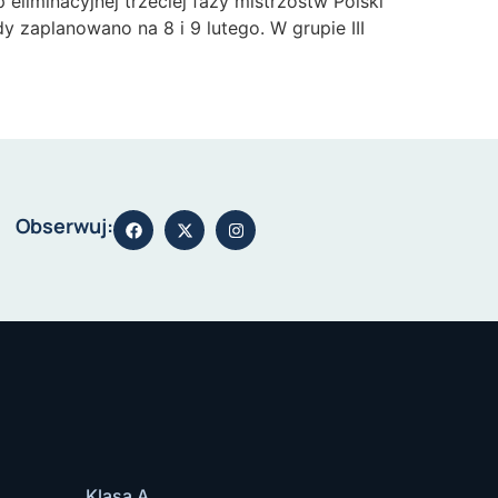
 eliminacyjnej trzeciej fazy mistrzostw Polski
y zaplanowano na 8 i 9 lutego. W grupie III
Obserwuj:
Klasa A