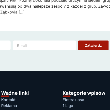
iązku Piłki Nożnej dokonała podziału drużyn na siedem grup
y awansują po dwa najlepsze zespoły z każdej z grup. Zawod
 Ząbkovia […]
Zatwierdź
Ważne linki
Kategorie wpisów
Kontakt
Ekstraklasa
Reklama
1 Liga