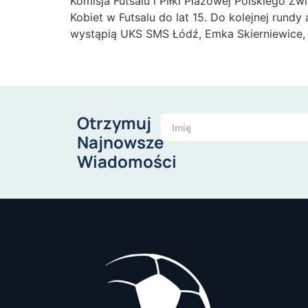
Komisja Futsalu i Piłki Plażowej Polskiego Zw
Kobiet w Futsalu do lat 15. Do kolejnej rund
wystąpią UKS SMS Łódź, Emka Skierniewice,
Otrzymuj
Najnowsze
Wiadomości