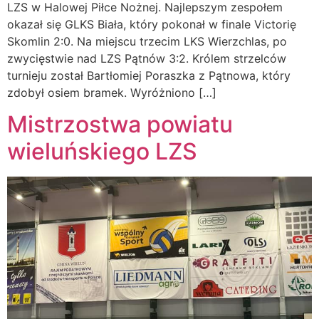
LZS w Halowej Piłce Nożnej. Najlepszym zespołem
okazał się GLKS Biała, który pokonał w finale Victorię
Skomlin 2:0. Na miejscu trzecim LKS Wierzchlas, po
zwycięstwie nad LZS Pątnów 3:2. Królem strzelców
turnieju został Bartłomiej Poraszka z Pątnowa, który
zdobył osiem bramek. Wyróżniono […]
Mistrzostwa powiatu
wieluńskiego LZS