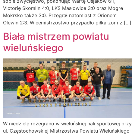
sobie zwycięstwo, pokonując Wartę Osjaków 6:1,
Victorię Skomlin 4:0, LKS Masłowice 3:0 oraz Mogre
Mokrsko także 3:0. Przegrał natomiast z Orionem
Olewin 2:3. Wicemistrzostwo przypadło piłkarzom z […]
Biała mistrzem powiatu
wieluńskiego
W niedzielę rozegrano w wieluńskiej hali sportowej przy
ul. Częstochowskiej Mistrzostwa Powiatu Wieluńskiego