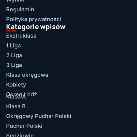
Regulamin
Polityka prywatności
Kategorie wpisów
Ekstraklasa
1 Liga
2 Liga
3 Liga
Klasa okręgowa
Kobiety
Okręg Łódź
Klasa A
Klasa B
Okręgowy Puchar Polski
Puchar Polski
Sędziowie