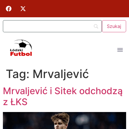
Tag:
Mrvaljević
Mrvaljević i Sitek odchodzą
z ŁKS