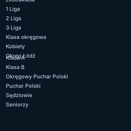
1 Liga
2 Liga
3 Liga
Klasa okręgowa
Kobiety
Okręg Łódź
Klasa A
Klasa B
Okręgowy Puchar Polski
Puchar Polski
Sędziowie
Seniorzy