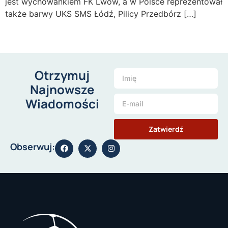
jest wychowankiem FK Lwów, a w Polsce reprezentował
także barwy UKS SMS Łódź, Pilicy Przedbórz […]
Otrzymuj
Najnowsze
Wiadomości
Zatwierdź
Obserwuj: