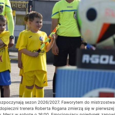
y rozpoczynają sezon 2026/2027. Faworytem do mistrzostw
odopieczni trenera Roberta Rogana zmierzą się w pierwszej 
ew. Mecz w sobotę o 16:00. Emocjonujący pojedynek zapow