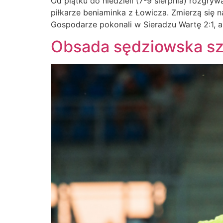
Od piątku do niedzieli (7-9 sierpnia) rozgryw
piłkarze beniaminka z Łowicza. Zmierzą się
Gospodarze pokonali w Sieradzu Wartę 2:1, a 
Obsada sędziowska sz