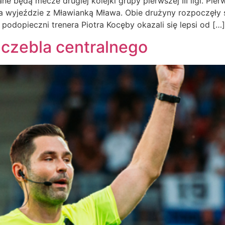
ane będą mecze drugiej kolejki grupy pierwszej III ligi. P
 na wyjeździe z Mławianką Mława. Obie drużyny rozpoczęły
podopieczni trenera Piotra Kocęby okazali się lepsi od […]
czebla centralnego