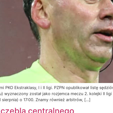
 PKO Ekstraklasy, I i II ligi. PZPN opublikował listę sędz
iu) wyznaczony został jako rozjemca meczu 2. kolejki II li
 sierpnia) o 17:00. Znamy również arbitrów, […]
czebla centralnego