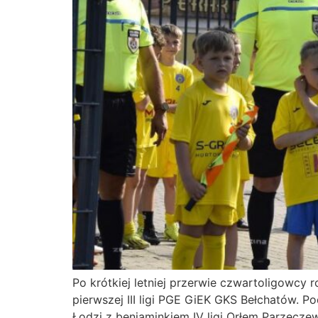
Po krótkiej letniej przerwie czwartoligowc
pierwszej III ligi PGE GiEK GKS Bełchatów. P
Łodzi z beniaminkiem IV ligi Orłem Parzęcz