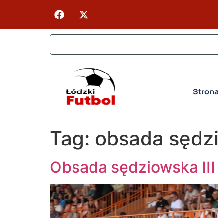
Stron
Tag:
obsada sędz
Obsada sędziowska III 