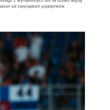
ierwszego z wymienionych dni na boisko wyjdą
 sezon od zwycięskich pojedynków.