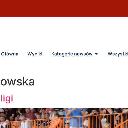
a Główna
Wyniki
Kategorie newsów
Wszystk
iowska
ligi