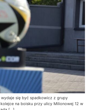
a wydaje się być spadkowicz z grupy
kolejce na boisku przy ulicy Milionowej 12 w
iada […]