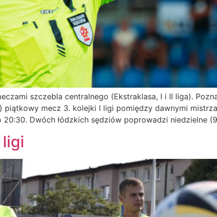
czami szczebla centralnego (Ekstraklasa, I i II liga). Po
) piątkowy mecz 3. kolejki I ligi pomiędzy dawnymi mistrz
 20:30. Dwóch łódzkich sędziów poprowadzi niedzielne (9 
ligi