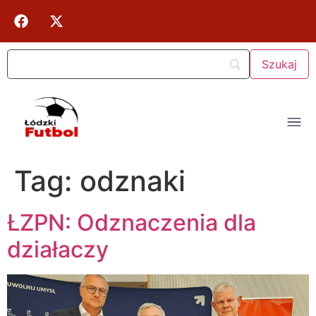
Tag:
odznaki
ŁZPN: Odznaczenia dla
działaczy