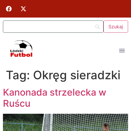
Tag:
Okręg sieradzki
Kanonada strzelecka w
Ruścu