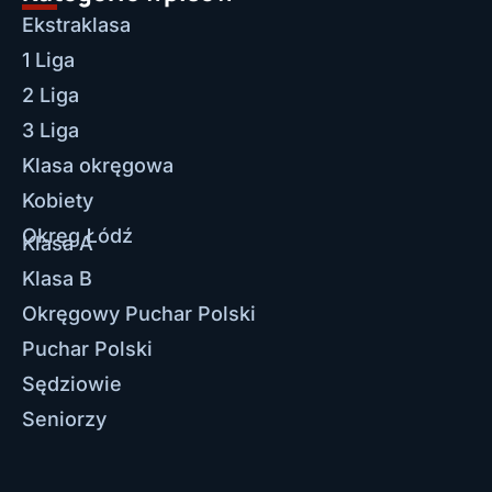
Ekstraklasa
1 Liga
2 Liga
3 Liga
Klasa okręgowa
Kobiety
Okręg Łódź
Klasa A
Klasa B
Okręgowy Puchar Polski
Puchar Polski
Sędziowie
Seniorzy