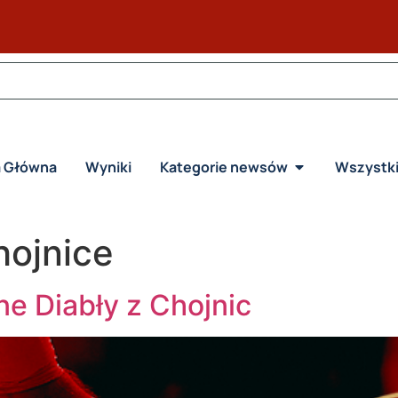
a Główna
Wyniki
Kategorie newsów
Wszystk
hojnice
e Diabły z Chojnic