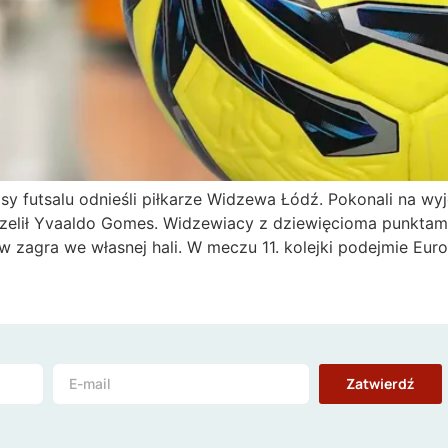
 futsalu odnieśli piłkarze Widzewa Łódź. Pokonali na wyjeź
rzelił Yvaaldo Gomes. Widzewiacy z dziewięcioma punktami
w zagra we własnej hali. W meczu 11. kolejki podejmie Eur
Zatwierdź