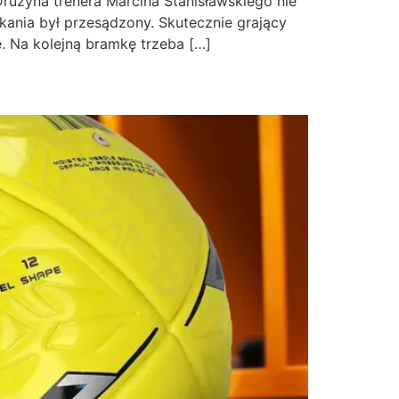
Drużyna trenera Marcina Stanisławskiego nie
kania był przesądzony. Skutecznie grający
e. Na kolejną bramkę trzeba […]