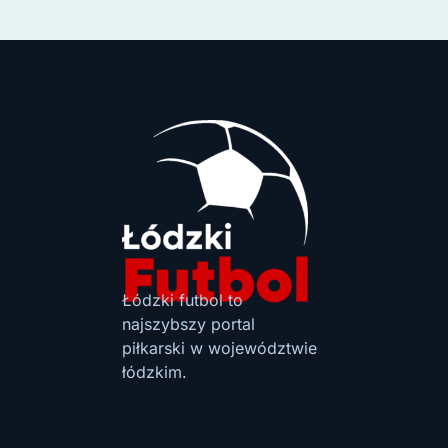
Łódzki futbol to
najszybszy portal
piłkarski w województwie
łódzkim.