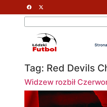
Stron
Tag:
Red Devils C
Widzew rozbił Czerwon