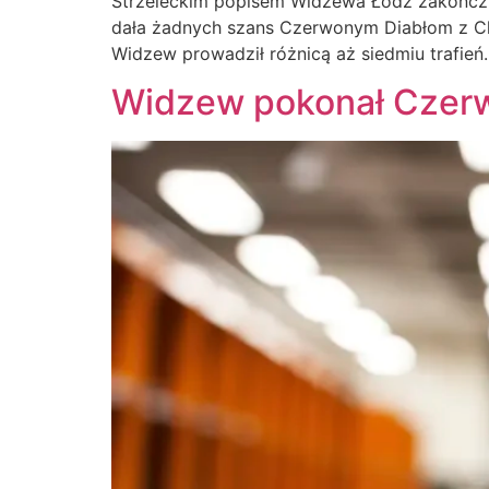
Strzeleckim popisem Widzewa Łódź zakończyło 
dała żadnych szans Czerwonym Diabłom z Choj
Widzew prowadził różnicą aż siedmiu trafień
Widzew pokonał Czerw