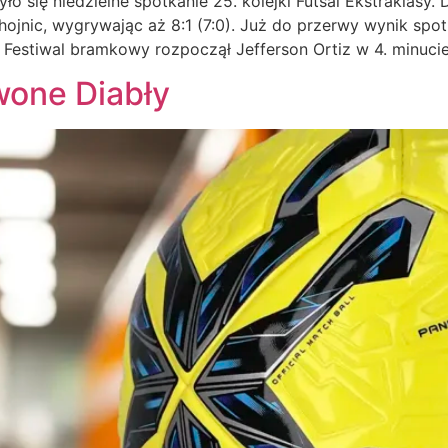
się niedzielne spotkanie 25. kolejki Futsal Ekstraklasy. 
nic, wygrywając aż 8:1 (7:0). Już do przerwy wynik spot
. Festiwal bramkowy rozpoczął Jefferson Ortiz w 4. minuci
one Diabły