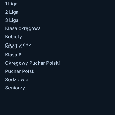
1 Liga
2 Liga
3 Liga
Klasa okręgowa
Kobiety
Okręg Łódź
Klasa A
Klasa B
Okręgowy Puchar Polski
Puchar Polski
Sędziowie
Seniorzy