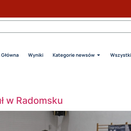
a Główna
Wyniki
Kategorie newsów
Wszystk
uł w Radomsku