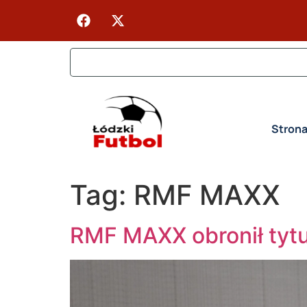
Stron
Tag:
RMF MAXX
RMF MAXX obronił tyt