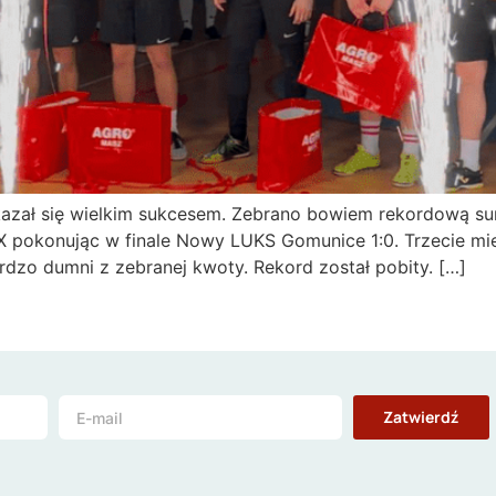
zał się wielkim sukcesem. Zebrano bowiem rekordową sumę
X pokonując w finale Nowy LUKS Gomunice 1:0. Trzecie mi
rdzo dumni z zebranej kwoty. Rekord został pobity. […]
Zatwierdź