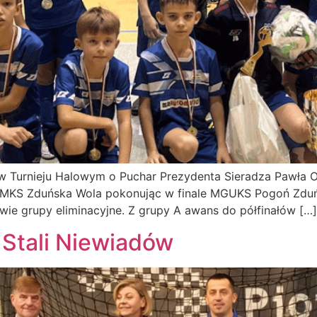
 w Turnieju Halowym o Puchar Prezydenta Sieradza Pawła O
ł MKS Zduńska Wola pokonując w finale MGUKS Pogoń Zduńs
dwie grupy eliminacyjne. Z grupy A awans do półfinałów […]
 Stali Niewiadów