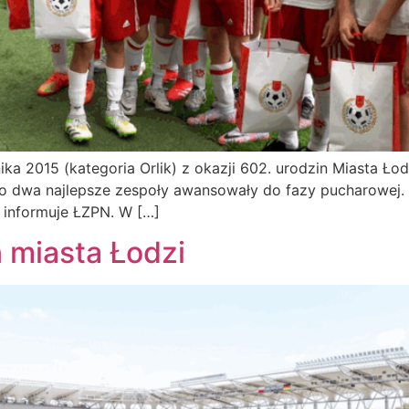
ika 2015 (kategoria Orlik) z okazji 602. urodzin Miasta Ło
Po dwa najlepsze zespoły awansowały do fazy pucharowej. 
– informuje ŁZPN. W […]
n miasta Łodzi