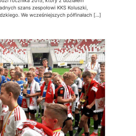
dzi rocznika 2015, który z udziałem
żadnych szans zespołowi KKS Koluszki,
zkiego. We wcześniejszych półfinałach […]