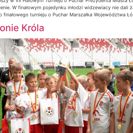
zy w VII Halowym Turnieju o Puchar Prezydenta Miasta Ło
Arenie. W finałowym pojedynku młodzi widzewiacy nie dali 
 finałowego turnieju o Puchar Marszałka Województwa Łód
onie Króla