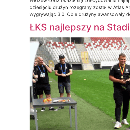
Widzew Łódź okazał się zdecydowanie najleps
dziesięciu drużyn rozegrany został w Atlas 
wygrywając 3:0. Obie drużyny awansowały do
ŁKS najlepszy na Stadi