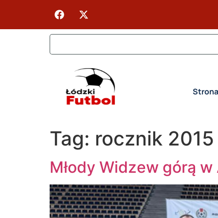
Stron
Tag:
rocznik 2015
Młody Widzew górą w A