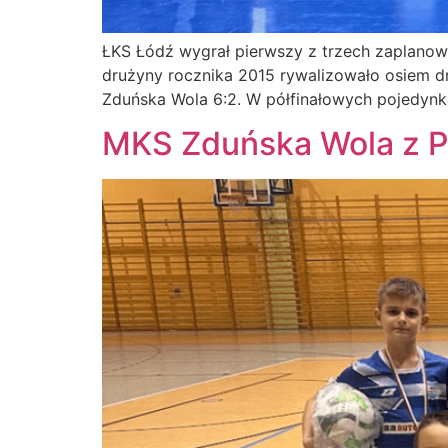
ŁKS Łódź wygrał pierwszy z trzech zaplanow
drużyny rocznika 2015 rywalizowało osiem d
Zduńska Wola 6:2. W półfinałowych pojedynka
MKS Zduńska Wola z 