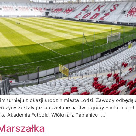
m turnieju z okazji urodzin miasta Łodzi. Zawody odbędą si
rużyny zostały już podzielone na dwie grupy – informuje Łó
ka Akademia Futbolu, Włókniarz Pabianice […]
Marszałka