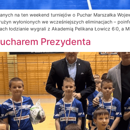
anych na ten weekend turniejów o Puchar Marszałka Wojew
rużyn wyłonionych we wcześniejszych eliminacjach – poin
ch łodzianie wygrali z Akademią Pelikana Łowicz 6:0, a M
Pucharem Prezydenta