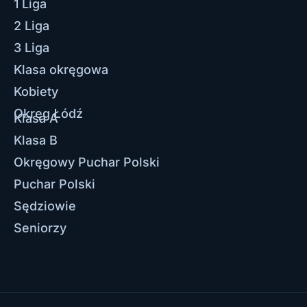
1 Liga
2 Liga
3 Liga
Klasa okręgowa
Kobiety
Okręg Łódź
Klasa A
Klasa B
Okręgowy Puchar Polski
Puchar Polski
Sędziowie
Seniorzy