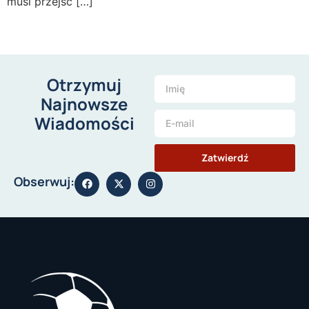
musi przejść […]
Otrzymuj
Najnowsze
Wiadomości
Zatwierdź
Obserwuj: