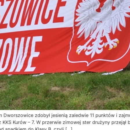
n Dworszowice zdobył jesienią zaledwie 11 punktów i zajmu
 KKS Kurów – 7. W przerwie zimowej ster drużyny przejął b
ed spadkiem do Klasy B, czyli […]