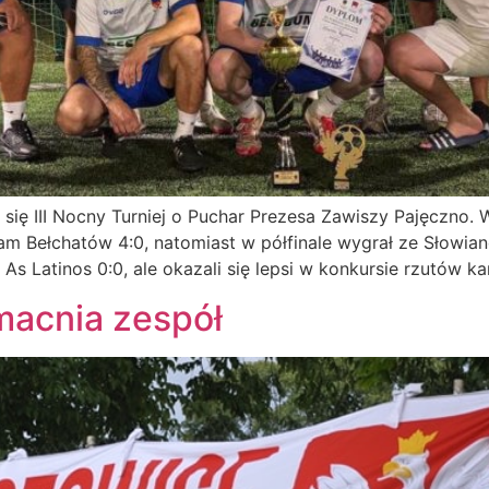
ę III Nocny Turniej o Puchar Prezesa Zawiszy Pajęczno. W 
m Bełchatów 4:0, natomiast w półfinale wygrał ze Słowia
As Latinos 0:0, ale okazali się lepsi w konkursie rzutów ka
macnia zespół