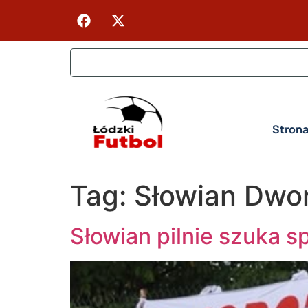
Stron
Tag:
Słowian Dwo
Słowian pilnie szuka s