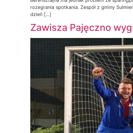
Berensztajna ma jednak problem ze sparingp
rozegrania spotkania. Zespół z gminy Sulmier
dzień […]
Zawisza Pajęczno wygr