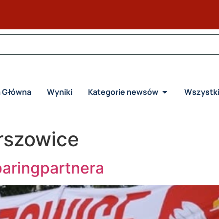
a Główna
Wyniki
Kategorie newsów
Wszystk
rszowice
paringpartnera