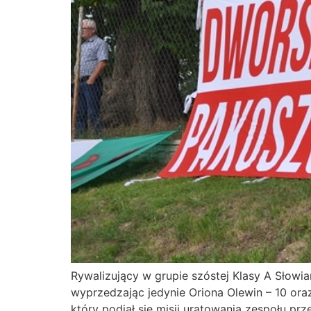
Rywalizujący w grupie szóstej Klasy A Słowia
wyprzedzając jedynie Oriona Olewin – 10 oraz
który podjął się misji uratowania zespołu prz