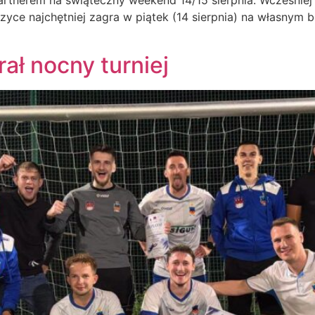
artnerem na świąteczny weekend 14/15 sierpnia. Wcześnie
zyce najchętniej zagra w piątek (14 sierpnia) na własnym 
ał nocny turniej