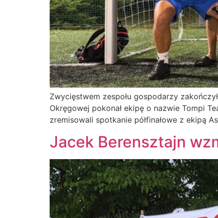
Zwycięstwem zespołu gospodarzy zakończył si
Okręgowej pokonał ekipę o nazwie Tompi Tea
zremisowali spotkanie półfinałowe z ekipą As 
Jacek Berensztajn wz