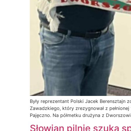
Były reprezentant Polski Jacek Berensztajn 
Zawadzkiego, który zrezygnował z pełnionej
Pajęczno. Na półmetku drużyna z Dworszowic
Słowian pilnie szuka 