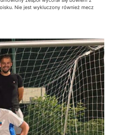
j umówiony zespół wycofał się bowiem z
boisku. Nie jest wykluczony również mecz