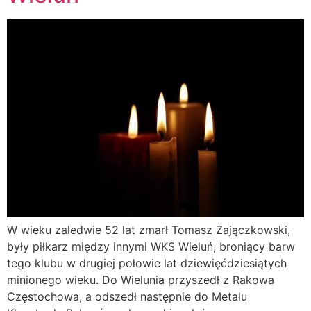
W wieku zaledwie 52 lat zmarł Tomasz Zajączkowski,
były piłkarz między innymi WKS Wieluń, broniący barw
tego klubu w drugiej połowie lat dziewięćdziesiątych
minionego wieku. Do Wielunia przyszedł z Rakowa
Częstochowa, a odszedł następnie do Metalu