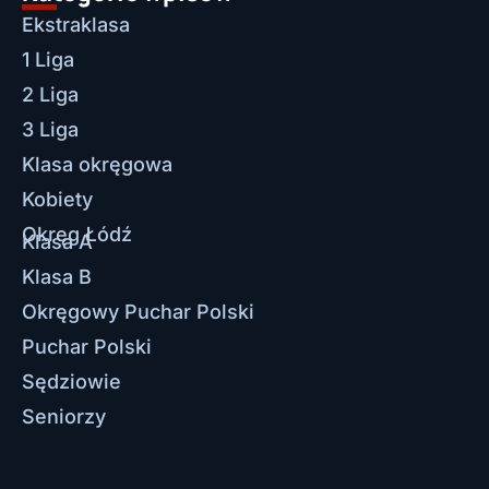
Ekstraklasa
1 Liga
2 Liga
3 Liga
Klasa okręgowa
Kobiety
Okręg Łódź
Klasa A
Klasa B
Okręgowy Puchar Polski
Puchar Polski
Sędziowie
Seniorzy