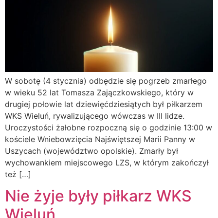
W sobotę (4 stycznia) odbędzie się pogrzeb zmarłego
w wieku 52 lat Tomasza Zajączkowskiego, który w
drugiej połowie lat dziewięćdziesiątych był piłkarzem
WKS Wieluń, rywalizującego wówczas w III lidze.
Uroczystości żałobne rozpoczną się o godzinie 13:00 w
kościele Wniebowzięcia Najświętszej Marii Panny w
Uszycach (województwo opolskie). Zmarły był
wychowankiem miejscowego LZS, w którym zakończył
też […]
Nie żyje były piłkarz WKS
Wieluń