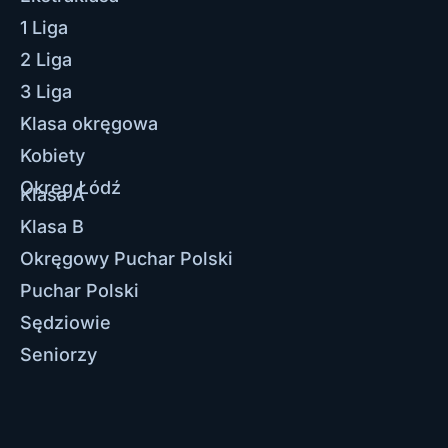
1 Liga
2 Liga
3 Liga
Klasa okręgowa
Kobiety
Okręg Łódź
Klasa A
Klasa B
Okręgowy Puchar Polski
Puchar Polski
Sędziowie
Seniorzy